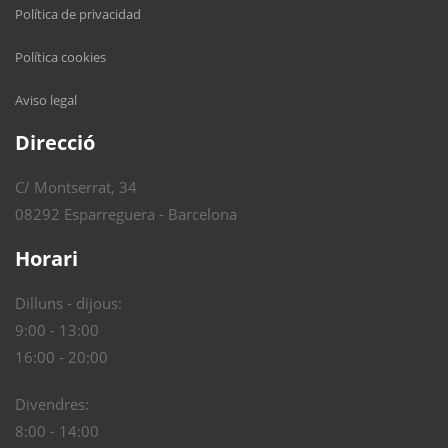
Política de privacidad
Política cookies
Aviso legal
Direcció
C/ Montserrat, 34
08292 Esparreguera - Barcelona
Horari
Dilluns - dijous:
9:00 - 13:00
16:00 - 20:00
Divendres:
8:00 - 14:00